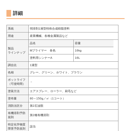
詳細
系統
弱溶剤1液型特殊合成樹脂塗料
用途
産業機械、各種金属製品など
品名
容量
製品
Mプライマー 各色
16kg
ラインナップ
塗料用シンナーA
16L
調合比
1液型
色相
グレー、グリーン、ホワイト、ブラウン
ポットライフ
－
（可使時間）
塗装方法
エアスプレー、ローラー、刷毛など
塗布量
80～150g／㎡（1コート）
消防法区分
第2石油類
有機溶剤予防
第2種有機溶剤
規則
特定化学物質
該当
障害予防規則