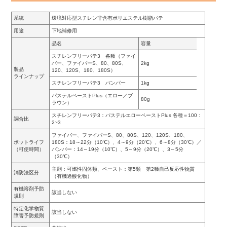
系統
環境対応型スチレン非含有ポリエステル樹脂パテ
用途
下地補修用
品名
容量
スチレンフリーパテ3 各種（ファイ
バー、ファイバーS、80、80S、
2kg
製品
120、120S、180、180S）
ラインナップ
スチレンフリーパテ3 バンパー
1kg
パステルペーストPlus（エロー／ブ
80g
ラウン）
スチレンフリーパテ3：パステルエローペーストPlus 各種＝100：
調合比
2~3
ファイバー、ファイバーS、80、80S、120、120S、180、
ポットライフ
180S：18～22分（10℃）、4～9分（20℃）、6～8分（30℃）／
（可使時間）
バンパー：14～19分（10℃）、5～9分（20℃）、3～5分
（30℃）
主剤：可燃性固体類、ペースト：第5類 第2種自己反応性物質
消防法区分
（有機過酸化物）
有機溶剤予防
該当しない
規則
特定化学物質
該当しない
障害予防規則