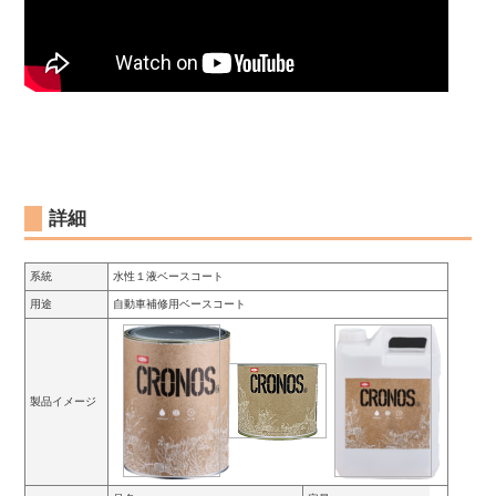
詳細
系統
水性１液ベースコート
用途
自動車補修用ベースコート
製品イメージ