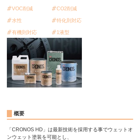
VOC削減
CO2削減
水性
特化則対応
有機則対応
1液型
概要
「CRONOS HD」は最新技術を採用する事でウェットオ
ンウェット塗装を可能とし、