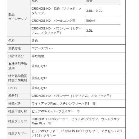
品名
容量
CRONOS HD 原色（ソリッド、メ
3.5L、0.9L
タリック）
製品
ラインナップ
CRONOS HD パールコンク類
500ml
CRONOS HD バランサー（ミディ
3.5L
アム、メタリック用）
色相
各色
塗装方法
エアースプレー
消防法区分
非危険物
有機溶剤予防
該当しない
規則
特定化学物質
該当しない
障害予防規則
RoHS
該当しない
希釈剤
CRONOS HD バランサー（ミディアム、メタリック用）
推奨パテ
ライトアップPlus、スチレンフリーパテ3 等
推奨下塗り材
ピュアWSバンパープライマー 等
CRONOS HD NSシーラー、ピュアWSプラサフ、ウルトラサフ
推奨プラサフ
Fine Plus 等
ピュアWSクリヤー、CRONOS HD HSクリヤー、アクセル（201
推奨クリヤー
／301）クリヤー