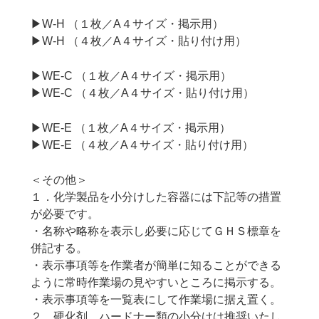
▶W-H （１枚／A４サイズ・掲示用）
▶W-H （４枚／A４サイズ・貼り付け用）
▶WE-C （１枚／A４サイズ・掲示用）
▶WE-C （４枚／A４サイズ・貼り付け用）
▶WE-E （１枚／A４サイズ・掲示用）
▶WE-E （４枚／A４サイズ・貼り付け用）
＜その他＞
１．化学製品を小分けした容器には下記等の措置
が必要です。
・名称や略称を表示し必要に応じてＧＨＳ標章を
併記する。
・表示事項等を作業者が簡単に知ることができる
ように常時作業場の見やすいところに掲示する。
・表示事項等を一覧表にして作業場に据え置く。
２．硬化剤、ハードナー類の小分けは推奨いたし