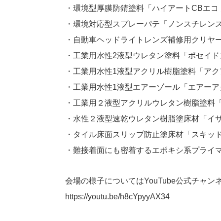
・環境型厚膜防錆塗料「ハイアートCBエコ
・環境対応型スプレーパテ「ノンスチレン
・自動車ヘッドライトレンズ補修用クリヤー
・工業用水性2液型ウレタン塗料「ポセイドン
・工業用水性1液型アクリル樹脂塗料「アク
・工業用水性1液型エアーゾール「エアーア
・工業用２液型アクリルウレタン樹脂塗料「
・水性２液型速乾ウレタン樹脂塗床材「イ
・タイル床面スリップ防止塗床材「スキッ
・難接着面にも密着するエポキシ系プライ
会場の様子についてはYouTube公式チャ
https://youtu.be/h8cYpyyAX34