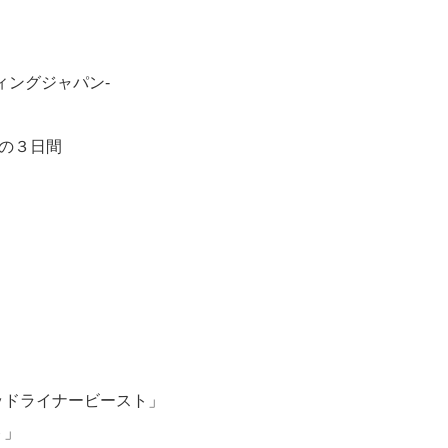
ィングジャパン-
）の３日間
ッドライナービースト」
ト」