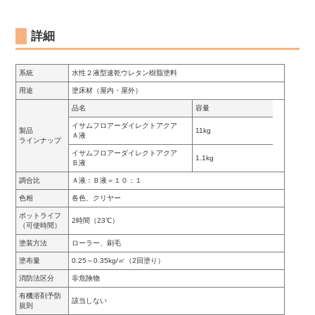
詳細
系統
水性２液型速乾ウレタン樹脂塗料
用途
塗床材（屋内・屋外）
品名
容量
イサムフロアーダイレクトアクア
製品
11kg
Ａ液
ラインナップ
イサムフロアーダイレクトアクア
1.1kg
Ｂ液
調合比
Ａ液：Ｂ液＝１０：１
色相
各色、クリヤー
ポットライフ
2時間（23℃）
（可使時間）
塗装方法
ローラー、刷毛
塗布量
0.25～0.35kg/㎡（2回塗り）
消防法区分
非危険物
有機溶剤予防
該当しない
規則