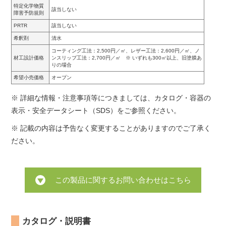
特定化学物質
該当しない
障害予防規則
PRTR
該当しない
希釈剤
清水
コーティング工法：2,500円／㎡、レザー工法：2,600円／㎡、ノ
材工設計価格
ンスリップ工法：2,700円／㎡ ※ いずれも300㎡以上、旧塗膜あ
りの場合
希望小売価格
オープン
※ 詳細な情報・注意事項等につきましては、カタログ・容器の
表示・安全データシート（SDS）をご参照ください。
※ 記載の内容は予告なく変更することがありますのでご了承く
ださい。
この製品に関するお問い合わせはこちら
カタログ・説明書