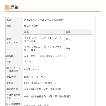
詳細
系統
溶剤2液型アクリルシリコン樹脂塗料
用途
建築用下塗材
品名
容量
ネオシリカ21Cリフレッシュプライ
製品
12kg
マー A液
ラインナップ
ネオシリカ21Cリフレッシュプライ
1kg
マー B液
調合比
A液（主剤）：B液（硬化剤）＝12：1
色相
クリヤー
ポットライフ
8時間（23℃）
（可使時間）
塗装方法
刷毛、ローラーなど
塗布量
0.05～0.10kg／㎡（1回塗り）
消防法区分
A液：第1石油類、B液：第2石油類
有機溶剤予防
A液：第2種有機溶剤、B液：第2種有機溶剤
規則
特定化学物質
A液：該当、B液：該当