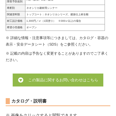
障害予防規則
希釈剤
ネオシリカ建材用シンナー
関連塗料類
トップコート：ネオシリカシリーズ、建築仕上材全般
材工設計価格
1,300円／㎡（1回塗り） ※300㎡以上の場合
希望小売価格
オープン
※ 詳細な情報・注意事項等につきましては、カタログ・容器の
表示・安全データシート（SDS）をご参照ください。
※ 記載の内容は予告なく変更することがありますのでご了承く
ださい。
この製品に関するお問い合わせはこちら
カタログ・説明書
※ 画像をクリックすると閲覧できます。