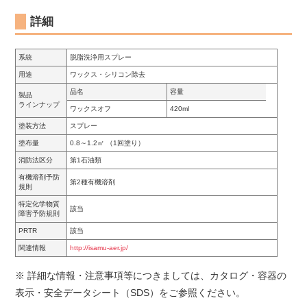
詳細
系統
脱脂洗浄用スプレー
用途
ワックス・シリコン除去
品名
容量
製品
ラインナップ
ワックスオフ
420ml
塗装方法
スプレー
塗布量
0.8～1.2㎡ （1回塗り）
消防法区分
第1石油類
有機溶剤予防
第2種有機溶剤
規則
特定化学物質
該当
障害予防規則
PRTR
該当
関連情報
http://isamu-aer.jp/
※ 詳細な情報・注意事項等につきましては、カタログ・容器の
表示・安全データシート（SDS）をご参照ください。