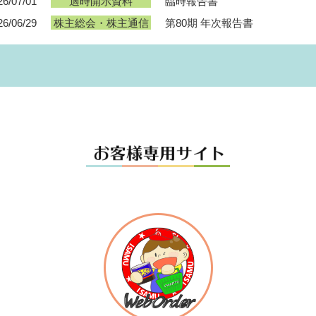
26/07/01
臨時報告書
適時開示資料
26/06/29
第80期 年次報告書
株主総会・株主通信