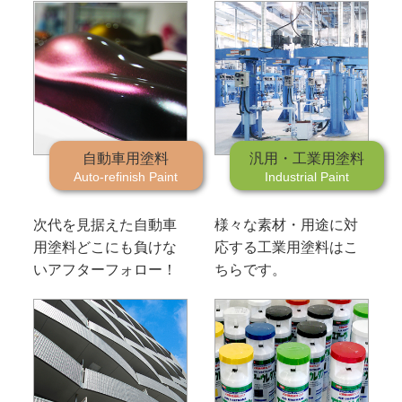
自動車用塗料
汎用・工業用塗料
Auto-refinish Paint
Industrial Paint
次代を見据えた自動車
様々な素材・用途に対
用塗料
どこにも負けな
応する工業用塗料はこ
いアフターフォロー！
ちらです。