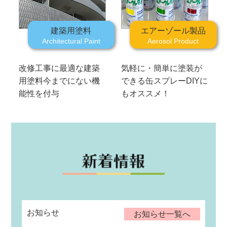
建築用塗料
エアーゾール製品
Architectural Paint
Aerosol Product
改修工事に最適な建築
気軽に・簡単に塗装が
用塗料
今までにない機
できる缶スプレー
DIYに
能性を付与
もオススメ！
お知らせ
お知らせ一覧へ