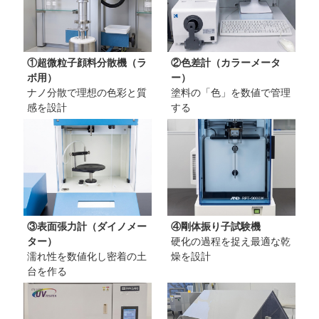
①超微粒子顔料分散機（ラ
②色差計（カラーメータ
ボ用）
ー）
ナノ分散で理想の色彩と質
塗料の「色」を数値で管理
感を設計
する
③表面張力計（ダイノメー
④剛体振り子試験機
ター）
硬化の過程を捉え最適な乾
濡れ性を数値化し密着の土
燥を設計
台を作る