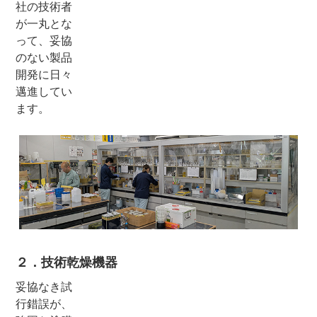
社の技術者
が一丸とな
って、妥協
のない製品
開発に日々
邁進してい
ます。
２．技術乾燥機器
妥協なき試
行錯誤が、