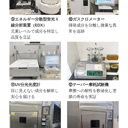
⑨エネルギー分散型蛍光Ｘ
⑩ガスクロメーター
線分析装置（EDX）
揮発成分を分離し微量な異
元素レベルで成分を特定し
常を追跡
品質を立証
⑪UV分光光度計
⑫テーパー摩耗試験機
目に見えない成分を解析し
摩擦への耐性を数値化し塗
安心を届ける
膜の寿命を実証