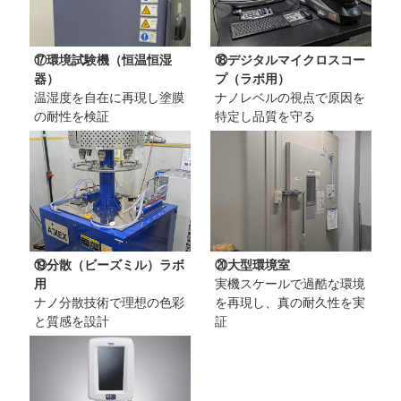
⑰環境試験機（恒温恒湿
⑱デジタルマイクロスコー
器）
プ（ラボ用）
温湿度を自在に再現し塗膜
ナノレベルの視点で原因を
の耐性を検証
特定し品質を守る
⑲分散（ビーズミル）ラボ
⑳大型環境室
用
実機スケールで過酷な環境
ナノ分散技術で理想の色彩
を再現し、真の耐久性を実
と質感を設計
証