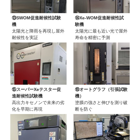
⑬SWOM促進耐候性試験
⑭Xe-WOM促進耐候性試
機
験機
太陽光と降雨を再現し屋外
太陽光に最も近い光で屋外
耐候性を実証
寿命を精密に予測
⑮スーパーXeテスター促
⑯オートグラフ（引張試験
進耐候性試験機
機）
高出力キセノンで未来の劣
塗膜の強さと伸びを測り破
化を早期に再現
断を防ぐ