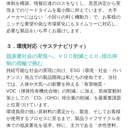
体制を構築。情報伝達のロスをなくし、意思決定から実
現までのリードタイムを最小限に抑えています。 大手
メーカーにはない「小回りの利く機動力」で、お客様の
ニッチな要望や急な市場変化にもタイムリーに対応し、
必要な製品をいち早くお届けします。
３．環境対応（サステナビリティ）
脱炭素社会の実現へ。ＶＯＣ削減とＣＯ
排出抑
２
制の両輪で挑む
持続可能な社会の実現に向け、ESG（環境・社会・ガバ
ナンス）視点での製品開発は私たちの使命です。 当社
では、人体や大気への影響を抑える「有害物質・
VOC（揮発性有機化合物）の削減」に加え、気候変動対
策としての「CO₂（GHG）排出量の削減」を最重要課題
と位置づけています。
環境負荷の低い原材料の選定から、製造、そしてお客様
が使用するプロセスに至るまで、製品ライフサイクル全
体での低炭素化を追求。特に、主力である「水性塗料」