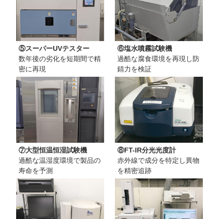
⑤スーパーUVテスター
⑥塩水噴霧試験機
数年後の劣化を短期間で精
過酷な腐食環境を再現し防
密に再現
錆力を検証
⑦大型恒温恒湿試験機
⑧FT-IR分光光度計
過酷な温湿度環境で製品の
赤外線で成分を特定し異物
寿命を予測
を精密追跡