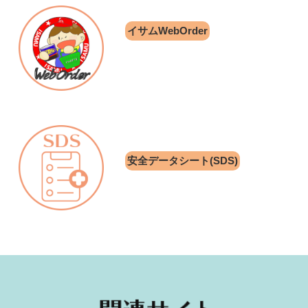
イサムWebOrder
安全データシート(SDS)