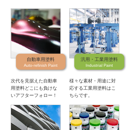
自動車用塗料
汎用・工業用塗料
Auto-refinish Paint
Industrial Paint
次代を見据えた自動車
様々な素材・用途に対
用塗料
どこにも負けな
応する工業用塗料はこ
いアフターフォロー！
ちらです。