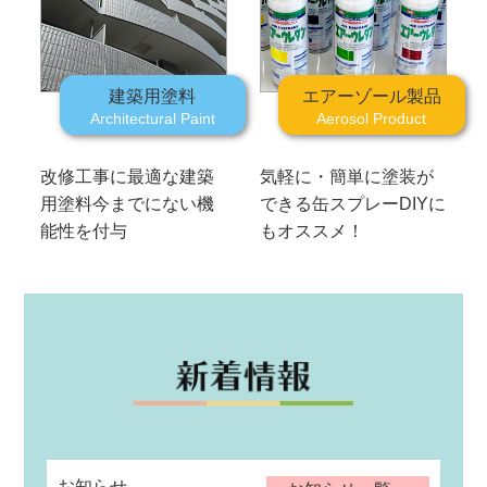
建築用塗料
エアーゾール製品
Architectural Paint
Aerosol Product
改修工事に最適な建築
気軽に・簡単に塗装が
用塗料
今までにない機
できる缶スプレー
DIYに
能性を付与
もオススメ！
お知らせ