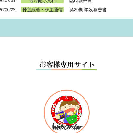
26/07/01
臨時報告書
適時開示資料
26/06/29
第80期 年次報告書
株主総会・株主通信