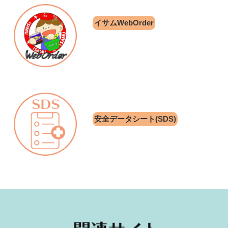
イサムWebOrder
安全データシート(SDS)