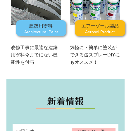
建築用塗料
エアーゾール製品
Architectural Paint
Aerosol Product
改修工事に最適な建築
気軽に・簡単に塗装が
用塗料
今までにない機
できる缶スプレー
DIYに
能性を付与
もオススメ！
お知らせ