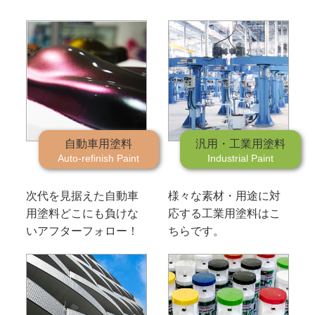
自動車用塗料
汎用・工業用塗料
Auto-refinish Paint
Industrial Paint
次代を見据えた自動車
様々な素材・用途に対
用塗料
どこにも負けな
応する工業用塗料はこ
いアフターフォロー！
ちらです。