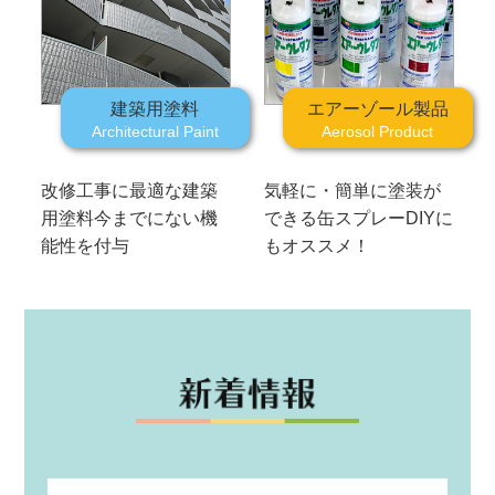
建築用塗料
エアーゾール製品
Architectural Paint
Aerosol Product
改修工事に最適な建築
気軽に・簡単に塗装が
用塗料
今までにない機
できる缶スプレー
DIYに
能性を付与
もオススメ！