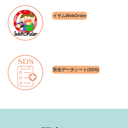
イサムWebOrder
安全データシート(SDS)