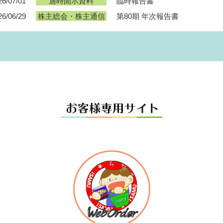
26/07/01
臨時報告書
適時開示資料
26/06/29
第80期 年次報告書
株主総会・株主通信